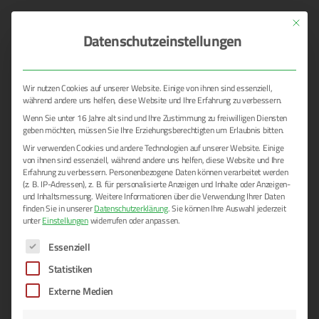
Mit dies
Datenschutzeinstellungen
Wir nutzen Cookies auf unserer Website. Einige von ihnen sind essenziell,
ALLGEMEIN
während andere uns helfen, diese Website und Ihre Erfahrung zu verbessern.
Wenn Sie unter 16 Jahre alt sind und Ihre Zustimmung zu freiwilligen Diensten
geben möchten, müssen Sie Ihre Erziehungsberechtigten um Erlaubnis bitten.
Wir verwenden Cookies und andere Technologien auf unserer Website. Einige
von ihnen sind essenziell, während andere uns helfen, diese Website und Ihre
Erfahrung zu verbessern.
Personenbezogene Daten können verarbeitet werden
(z. B. IP-Adressen), z. B. für personalisierte Anzeigen und Inhalte oder Anzeigen-
und Inhaltsmessung.
Weitere Informationen über die Verwendung Ihrer Daten
finden Sie in unserer
Datenschutzerklärung
.
Sie können Ihre Auswahl jederzeit
unter
Einstellungen
widerrufen oder anpassen.
Es folgt eine Liste der Service-Gruppen, für die eine E
Hochzeiten | Was darf bei euch auf
Essenziell
keinen Fall fehlen?
Statistiken
Externe Medien
Die Klas­sik­er wie Luft­bal­lon fliegen, Baum­stamm sägen und
ein DJ? Oder doch lieber ein buntes Pro­gramm vom Bull­rid­ing