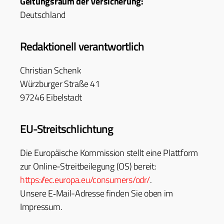
Gel­tungsraum der Ver­sicherung:
Deutsch­land
Redaktionell verantwortlich
Chris­t­ian Schenk
Würzburg­er Straße 41
97246 Eibelstadt
EU-Streitschlichtung
Die Europäis­che Kom­mis­sion stellt eine Plat­tform
zur Online-Stre­it­bei­le­gung (OS) bere­it:
https://ec.europa.eu/consumers/odr/
.
Unsere E‑Mail-Adresse find­en Sie oben im
Impressum.