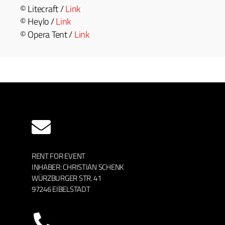
© Lite­craft /
Link
© Hey­lo /
Link
© Opera Tent /
Link
RENT FOR EVENT
INHABER: CHRISTIAN SCHENK
WÜRZBURGER STR. 41
97246 EIBELSTADT