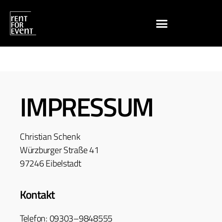
IMPRESSUM
Chris­t­ian Schenk
Würzburg­er Straße 41
97246 Eibelstadt
Kontakt
Tele­fon: 09303–9848555