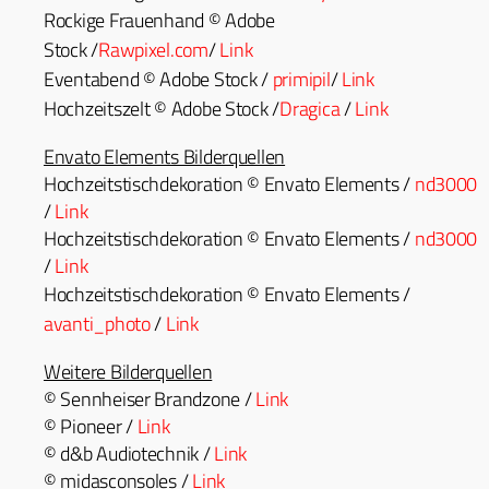
Rock­ige Frauen­hand © Adobe
Stock /
Rawpixel.com
/
Link
Eventabend © Adobe Stock /
prim­ip­il
/
Link
Hochzeit­szelt © Adobe Stock /
Drag­i­ca
/
Link
Enva­to Ele­ments Bilderquellen
Hochzeit­stis­chdeko­ra­tion © Enva­to Ele­ments /
nd3000
/
Link
Hochzeit­stis­chdeko­ra­tion © Enva­to Ele­ments /
nd3000
/
Link
Hochzeit­stis­chdeko­ra­tion © Enva­to Ele­ments /
avanti_photo
/
Link
Weit­ere Bilderquellen
© Sennheis­er Brand­zone /
Link
© Pio­neer /
Link
© d&b Audiotech­nik /
Link
© midas­con­soles /
Link