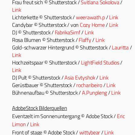
Frau freut sich © Shut­ter­stock /
Svit­lana Sokolo­va
/
Link
Lichter­kette © Shut­ter­stock /
weerawath.p
/
Link
Can­dy­bar © Shut­ter­stock / von
Cozy Home
/
Link
DJ © Shut­ter­stock /
Fab­rikaSimf
/
Link
Rosa Blu­men © Shut­ter­stock /
Flaffy
/
Link
Gold-schwarz­er Hin­ter­grund © Shut­ter­stock /
Lau­rit­ta
/
Link
Hochzeitspaar © Shut­ter­stock /
Light­Field Stu­dios
/
Link
DJ Pult © Shut­ter­stock /
Asia Evtyshok
/
Link
Gerüst­bauer © Shut­ter­stock /
rocharibeiro
/
Link
Büh­ne­nauf­bau © Shut­ter­stock /
A.Punpleng
/
Link
Adobe­Stock Bilderquellen
Eventzelt im Son­nenun­ter­gang © Adobe Stock /
Eric
Limon
/
Link
Front of stage © Adobe Stock /
wit­ty­bear
/
Link