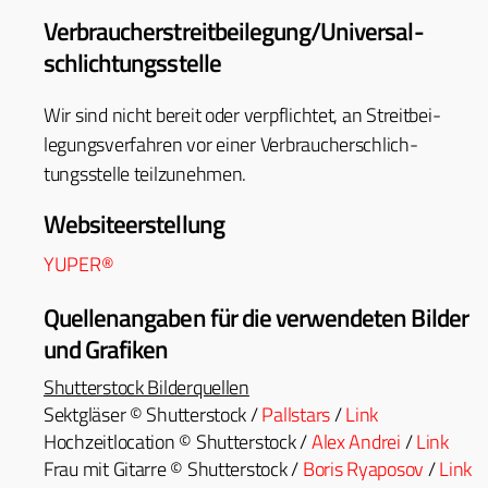
Verbraucher­streit­beilegung/Universal­
schlichtungs­stelle
Wir sind nicht bere­it oder verpflichtet, an Stre­it­bei­
le­gungsver­fahren vor ein­er Ver­brauch­er­schlich­
tungsstelle teilzunehmen.
Websiteerstellung
YUPER®
Quellenangaben für die verwendeten Bilder
und Grafiken
Shut­ter­stock Bilderquellen
Sek­t­gläs­er © Shut­ter­stock /
P
all­stars
/
Link
Hochzeit­lo­ca­tion © Shut­ter­stock /
Alex Andrei
/
Link
Frau mit Gitarre © Shut­ter­stock /
Boris Rya­posov
/
Link