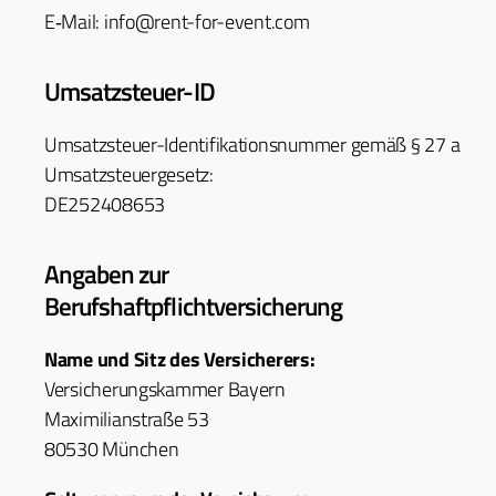
E‑Mail: info@rent-for-event.com
Umsatzsteuer-ID
Umsatzs­teuer-Iden­ti­fika­tion­snum­mer gemäß § 27 a
Umsatzsteuergesetz:
DE252408653
Angaben zur
Berufshaftpflichtversicherung
Name und Sitz des Versicherers:
Ver­sicherungskam­mer Bayern
Max­i­m­il­ianstraße 53
80530 München