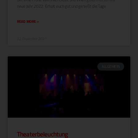
neue Jahr 2022. Erholt euch gut und genießt die Tage
READ MORE »
22. Dezember 2021
ALLGEMEIN
Theaterbeleuchtung