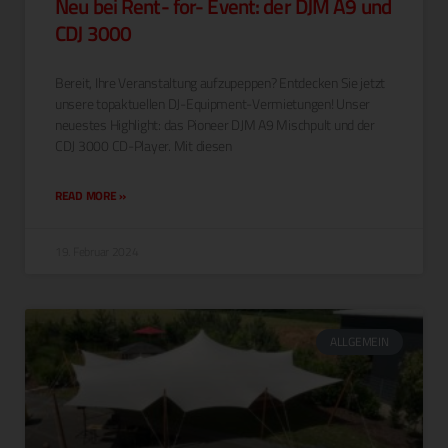
Neu bei Rent- for- Event: der DJM A9 und
CDJ 3000
Bere­it, Ihre Ver­anstal­tung aufzu­pep­pen? Ent­deck­en Sie jet­zt
unsere topak­tuellen DJ-Equip­­ment-Ver­mi­e­tun­­gen! Unser
neuestes High­light: das Pio­neer DJM A9 Mis­ch­pult und der
CDJ 3000 CD-Play­er. Mit diesen
READ MORE »
19. Februar 2024
ALLGEMEIN