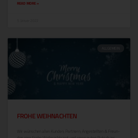
READ MORE »
5. Januar 2022
ALLGEMEIN
FROHE WEIHNACHTEN
Wir wün­schen allen Kun­den; Part­nern; Angestell­ten & Fre­un­
den eine Fro­he Wei­h­nacht­szeit und einen guten Rutsch ins