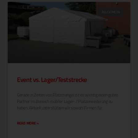
ALLGEMEIN
Event vs. Lager/Teststrecke
Ger­ade in Zeit­en von Platz­man­gel ist es wichtig einen guten
Part­ner im Bere­ich mobil­er Lager- / Platzer­weiterung zu
haben. Aktuell unter­stützen wir sowohl Fir­men für
READ MORE »