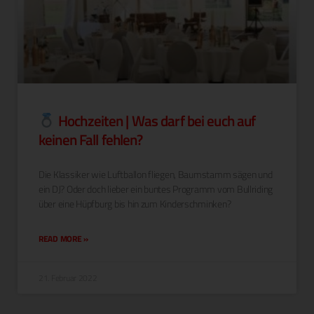
Hochzeiten | Was darf bei euch auf
keinen Fall fehlen?
Die Klas­sik­er wie Luft­bal­lon fliegen, Baum­stamm sägen und
ein DJ? Oder doch lieber ein buntes Pro­gramm vom Bull­rid­ing
über eine Hüpf­burg bis hin zum Kinderschminken?
READ MORE »
21. Februar 2022