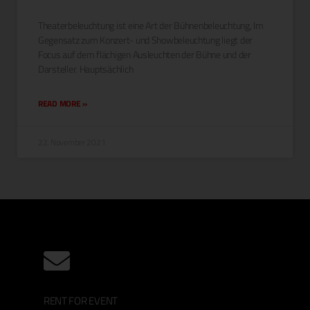
The­ater­beleuch­tung ist eine Art der Büh­nen­beleuch­tung, Im
Gegen­satz zum Konz­ert- und Show­beleuch­tung liegt der
Focus auf dem flächi­gen Ausleucht­en der Bühne und der
Darsteller. Hauptsächlich
READ MORE »
22. November 2021
RENT FOR EVENT