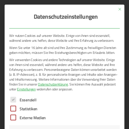
Mit dies
Datenschutzeinstellungen
Wir nutzen Cookies auf unserer Website. Einige von ihnen sind essenziell,
ALLGEMEIN
während andere uns helfen, diese Website und Ihre Erfahrung zu verbessern.
Wenn Sie unter 16 Jahre alt sind und Ihre Zustimmung zu freiwilligen Diensten
geben möchten, müssen Sie Ihre Erziehungsberechtigten um Erlaubnis bitten.
Wir verwenden Cookies und andere Technologien auf unserer Website. Einige
von ihnen sind essenziell, während andere uns helfen, diese Website und Ihre
Erfahrung zu verbessern.
Personenbezogene Daten können verarbeitet werden
(z. B. IP-Adressen), z. B. für personalisierte Anzeigen und Inhalte oder Anzeigen-
und Inhaltsmessung.
Weitere Informationen über die Verwendung Ihrer Daten
finden Sie in unserer
Datenschutzerklärung
.
Sie können Ihre Auswahl jederzeit
unter
Einstellungen
widerrufen oder anpassen.
Es folgt eine Liste der Service-Gruppen, für die eine E
Unsere Heizlösungen für Zelte, Hallen
Essenziell
und Gebäude
Statistiken
Externe Medien
Wärme und Behaglichkeit für Ihr Event: Unsere Hei­zlö­sun­gen
in Würzburg und Umge­bung Die Win­ter­monate kön­nen eine