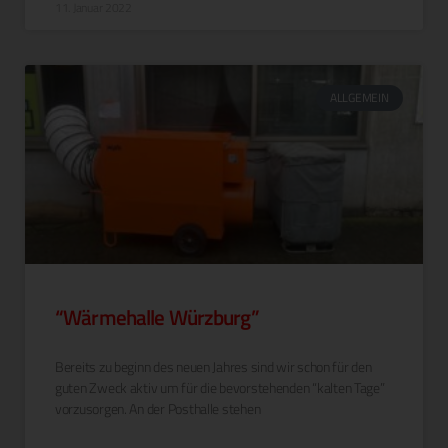
11. Januar 2022
ALLGEMEIN
“Wärmehalle Würzburg”
Bere­its zu beginn des neuen Jahres sind wir schon für den
guten Zweck aktiv um für die bevorste­hen­den “kalten Tage”
vorzu­sor­gen. An der Posthalle stehen